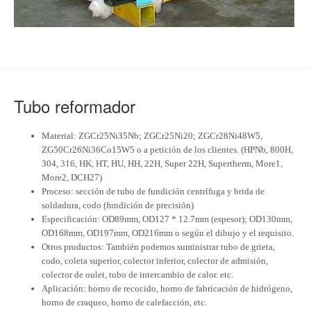
Tubo reformador
Material: ZGCr25Ni35Nb;
ZGCr25Ni20;
ZGCr28Ni48W5,
ZG50Cr26Ni36Co15W5 o a petición de los clientes.
(HPNb, 800H,
304, 316, HK, HT, HU, HH, 22H, Super 22H, Supertherm, More1,
More2, DCH27)
Proceso: sección de tubo de fundición centrífuga y brida de
soldadura, codo (fundición de precisión)
Especificación: OD89mm, OD127 * 12.7mm (espesor);
OD130mm,
OD168mm, OD197mm, OD216mm o según el dibujo y el requisito.
Otros productos: También podemos suministrar tubo de grieta,
codo, coleta superior, colector inferior, colector de admisión,
colector de oulet, tubo de intercambio de calor.
etc.
Aplicación: horno de recocido, horno de fabricación de hidrógeno,
horno de craqueo, horno de calefacción, etc.