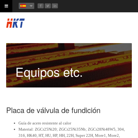
Equipos etc.
Placa de válvula de fundición
Guía de acero resistente al calor
Material: ZGCr25Ni20;
ZGCr25Ni35Nb;
ZGCr28Ni48W5, 304,
316, HK40, HT, HU, HP, HH, 22H, Super 22H, More1, More2,