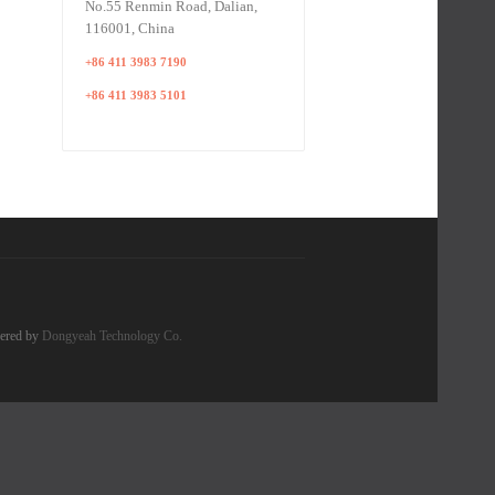
No.55 Renmin Road, Dalian,
116001, China
+86 411 3983 7190
+86 411 3983 5101
ered by
Dongyeah Technology Co.