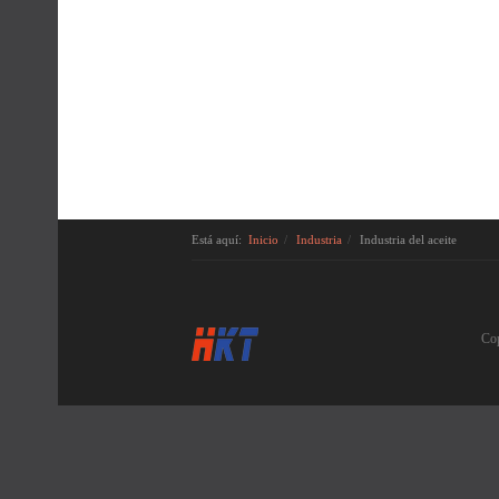
Está aquí:
Inicio
Industria
Industria del aceite
Co