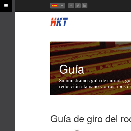
Guía
Suministramos guía de entrada, guí
reducción / tamaño y otros tipos d
Guía de giro del rod