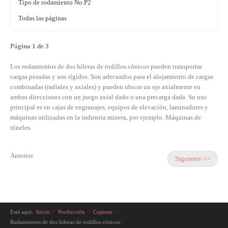
Tipo de rodamiento No.P2
Todas las páginas
Página 1 de 3
Los rodamientos de dos hileras de rodillos cónicos pueden transportar
cargas pesadas y son rígidos. Son adecuados para el alojamiento de cargas
combinadas (radiales y axiales) y pueden ubicar un eje axialmente en
ambas direcciones con un juego axial dado o una precarga dada. Su uso
principal es en cajas de engranajes, equipos de elevación, laminadores y
máquinas utilizadas en la industria minera, por ejemplo. Máquinas de
túneles.
Anterior
Siguiente >>
Está aquí:
Inicio
Producción
Cojinete
Rodamientos de dos hileras de rodillos cónicos.