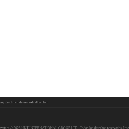
empuje cónico de una sola dirección
pyright © 2026 HKT INTERNATIONAL GROUP LTD.. Todos los derechos reservados.Pow