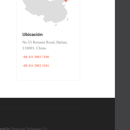
Ubicación
No.55 Renmin Road, Dalian,
116001, China
+86 411 3983 7190
+86 411 3983 5101
ered by
Dongyeah Technology Co.