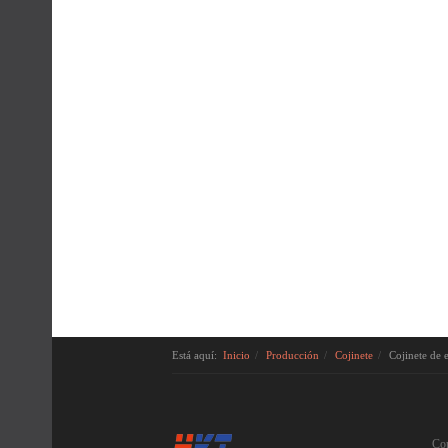
Está aquí:
Inicio
Producción
Cojinete
Cojinete de 
Co