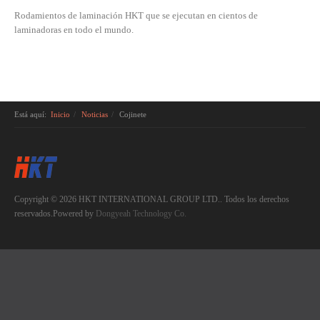
Rodamientos de laminación HKT que se ejecutan en cientos de
laminadoras en todo el mundo.
Está aquí:
Inicio
Noticias
Cojinete
Copyright © 2026 HKT INTERNATIONAL GROUP LTD.. Todos los derechos
reservados.Powered by
Dongyeah Technology Co.