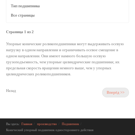
Тип подшипника
Все страницы
Страница 1 из 2
Упорные конические роликоподшипники могут выдерживать осевую
нагрузку в одном направлении и ограничивать осевое смещение в
одном направлении. Они имеют намного большую осевую
грузоподъемность, чем упорные цилиндрические подшипники; их
предельная скорость вращения немного выше, чем у упорных
цилиндрических роликоподшипников.
Назад
Вперёд >>
Вы здесь:
Главная
производство
Подшипник
Конический упорный подшипник одностороннего действия