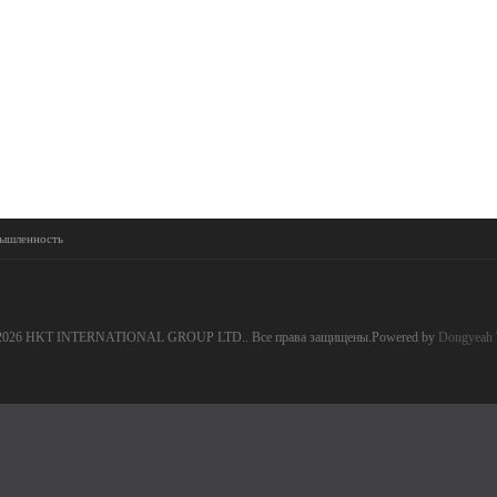
мышленность
2026 HKT INTERNATIONAL GROUP LTD.. Все права защищены.Powered by
Dongyeah 