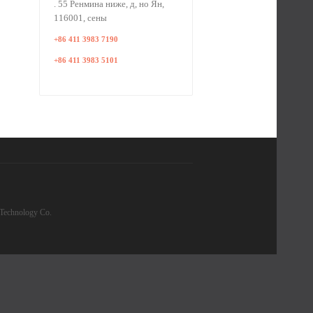
. 55 Ренмина ниже, д, но Ян,
116001, сены
+86 411 3983 7190
+86 411 3983 5101
Technology Co.