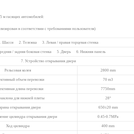
5 м гасящих автомобилей:
ализирован в соответствии с требованиями пользователя)
1. Шасси 2. Тележка 3. Левая / правая торцевая стенка
ередняя / задняя боковая стенка 5. Дверь 6. Нижняя панель
7. Устройство открывания двери
Рельсовая колея
2800 mm
ктивный объем перевозки
70 m3
ктивная длина перевозки
7750mm
 наклона для нижней плиты
28°
рина открывания двери
650±20 mm
ление цилиндра открывания двери
0.45-0.7MPa
Ход цилиндра
400 mm