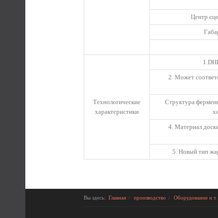
Центр сце
Габа
1.DH
2. Может соответ
Технологические
Структура ферменн
характеристики
х
4. Материал доск
5. Новый тип жа
Вы здесь:
Главная
производство
Оборудование и т.