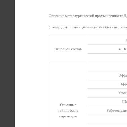
Описание металлургической промышленности 5,
(Только для справки, дизайн может быть персон
Основной состав
4. П
Эффе
Эффе
Угол
Ши
Основные
технические
Рабочее дав
параметры