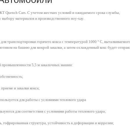
T Quench Cars. С учетом жестких условий и ожидаемого срока службы,
 выбору материалов и производственного ноу-хау.
для транспортировки горячего кокса с температурой 1000 ° C, выталкиваемог
мотивом на башню для мокрой закалки, а затем охлажденный кокс будет отправ
й промышленности 5,5 м закалочных машин:
обственность;
 приеме и закалки кокса;
ользуется для работы с условиями теплового удара
льзуются для соответствия с условиями работы теплового удара;
ь, гофрированная структура, устойчивость к деформации и коррозии;