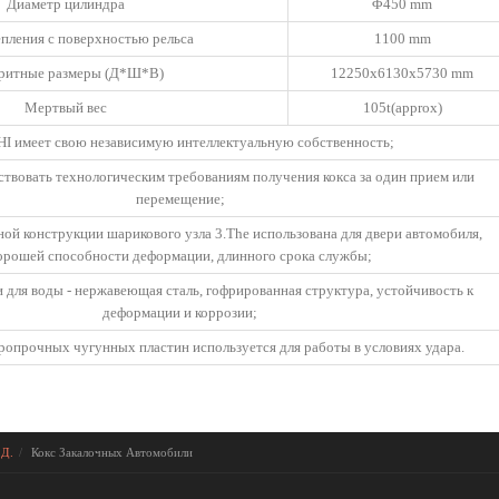
Диаметр цилиндра
Φ450 mm
пления с поверхностью рельса
1100 mm
ритные размеры (Д*Ш*В)
12250x6130x5730 mm
Мертвый вес
105t(approx)
HI имеет свою независимую интеллектуальную собственность;
ствовать технологическим требованиям получения кокса за один прием или
перемещение;
ой конструкции шарикового узла 3.The использована для двери автомобиля,
орошей способности деформации, длинного срока службы;
и для воды - нержавеющая сталь, гофрированная структура, устойчивость к
деформации и коррозии;
ропрочных чугунных пластин используется для работы в условиях удара.
 Д.
Кокс Закалочных Автомобили