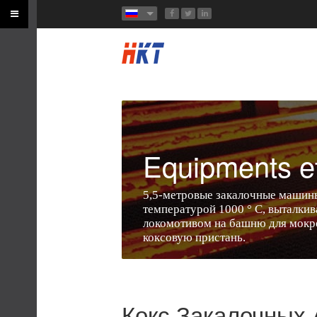
Equipments e
5,5-метровые закалочные машины
температурой 1000 ° C, выталкив
локомотивом на башню для мокро
коксовую пристань.
Кокс Закалочных