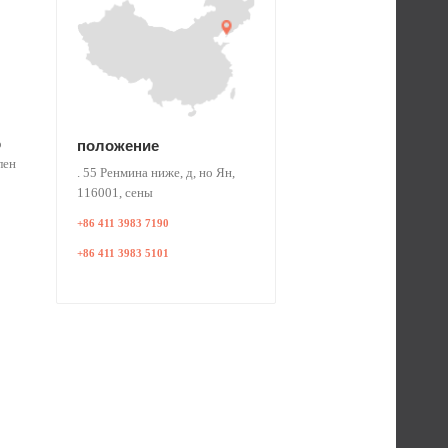
положение
о
лен
. 55 Ренмина ниже, д, но Ян,
116001, сены
+86 411 3983 7190
+86 411 3983 5101