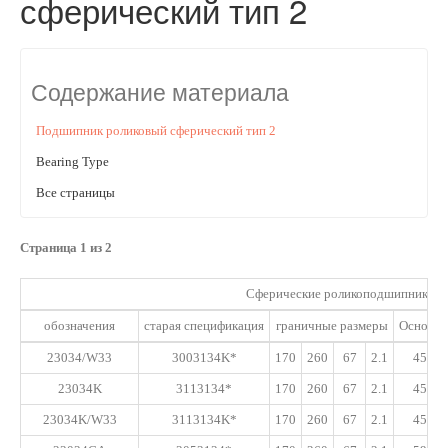
сферический тип 2
Содержание материала
Подшипник роликовый сферический тип 2
Bearing Type
Все страницы
Страница 1 из 2
Сферические роликоподшипники
обозначения
старая спецификация
граничные размеры
Основны
23034/W33
3003134K*
170
260
67
2.1
450
23034K
3113134*
170
260
67
2.1
450
23034K/W33
3113134K*
170
260
67
2.1
450