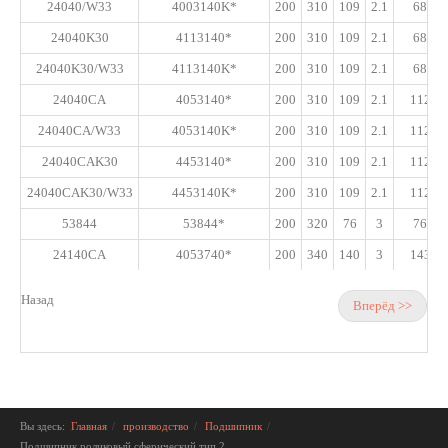
24040/W33
4003140K*
200
310
109
2.1
685
24040K30
4113140*
200
310
109
2.1
685
24040K30/W33
4113140K*
200
310
109
2.1
685
24040CA
4053140*
200
310
109
2.1
1120
24040CA/W33
4053140K*
200
310
109
2.1
1120
24040CAK30
4453140*
200
310
109
2.1
1120
24040CAK30/W33
4453140K*
200
310
109
2.1
1120
53844
53844*
200
320
76
3
765
24140CA
4053740*
200
340
140
3
1430
Назад
Вперёд >>
Вы здесь:
Главная
производство
Подшипник
Подшипник роликовый сферический тип 2