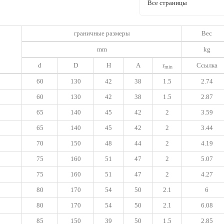
Все страницы
граничные размеры
Вес
mm
kg
d
D
H
A
r
Ссылка
min
60
130
42
38
1.5
2.74
60
130
42
38
1.5
2.87
65
140
45
42
2
3.59
65
140
45
42
2
3.44
70
150
48
44
2
4.19
75
160
51
47
2
5.07
75
160
51
47
2
4.27
80
170
54
50
2.1
6
80
170
54
50
2.1
6.08
85
150
39
50
1.5
2.85