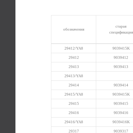
старая
обозначения
спецификация
29412/YA8
9039415K
29412
9039412
29413
9039413
29413/YA8
29414
9039414
29415/YA8
9039415K
29415
9039415
29416
9039416
29416/YA8
9039416K
29317
9039317