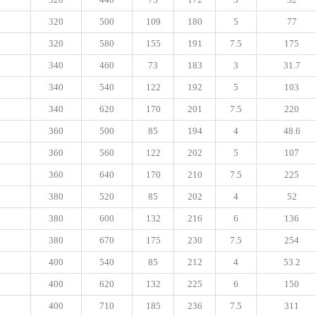
320
500
109
180
5
77
320
580
155
191
7.5
175
340
460
73
183
3
31.7
340
540
122
192
5
103
340
620
170
201
7.5
220
360
500
85
194
4
48.6
360
560
122
202
5
107
360
640
170
210
7.5
225
380
520
85
202
4
52
380
600
132
216
6
136
380
670
175
230
7.5
254
400
540
85
212
4
53.2
400
620
132
225
6
150
400
710
185
236
7.5
311