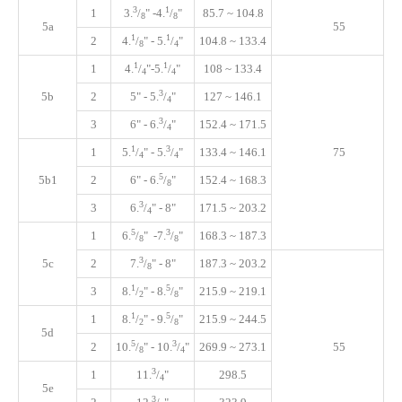
3
1
1
3.
/
"
-4
.
/
"
85.7 ~ 104.8
8
8
5a
55
1
1
2
4
.
/
"
- 5
.
/
"
104.8 ~ 133.4
8
4
1
1
1
4
.
/
"
-5
.
/
"
108 ~ 133.4
4
4
3
5b
2
5" - 5
.
/
"
127 ~ 146.1
4
3
3
6" - 6
.
/
"
152.4 ~ 171.5
4
1
3
1
5
.
/
"
- 5
.
/
"
133.4 ~ 146.1
75
4
4
5
5b1
2
6" - 6
.
/
"
152.4 ~ 168.3
8
3
3
6
.
/
"
- 8"
171.5 ~ 203.2
4
5
3
1
6
.
/
"
-7
.
/
"
168.3 ~ 187.3
8
8
3
5c
2
7
.
/
"
- 8"
187.3 ~ 203.2
8
1
5
3
8
.
/
"
- 8
.
/
"
215.9 ~ 219.1
2
8
1
5
1
8
.
/
"
- 9
.
/
"
215.9 ~ 244.5
2
8
5d
5
3
2
10
.
/
"
- 10
.
/
"
269.9 ~ 273.1
55
8
4
3
1
11
.
/
"
298.5
4
5e
3