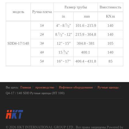
Размер трубы
Вместимость
модель
Ручка плеча
in
mm
KN.m
1
1#
4" - 8
.
/
"
101.6 - 215.9
140
2
1
2#
8
.
/
"
- 12"
215.9 - 304.8
140
2
SDD4-17/140
3#
12" - 15"
304.8 - 381
105
3
4#
15
.
/
"
400.1
140
4
5#
16" - 17"
406.4 - 431.8
85
Вы здесь:
Главная
производство
Нефтяное оборудование
Ручные щипцы
Q4-17 / 140 SDD Ручные щипцы (HT 100)
© 2026 HKT INTERNATIONAL GROUP LTD.. Все права защищены.Powered by