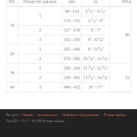
NO.
Отверстие для вала
mm
in
KN.m
1
1
89 - 114
3
.
/
"
- 4
.
/
"
2
2
1
1
114 - 152
4
.
/
"
- 6"
2
1#
2
127 - 178
5" - 7"
90
1
3
152 - 210
6" - 8
.
/
"
4
5
1
203 - 244
8" - 9
.
/
"
8
2#
5
1
2
270 - 286
10
.
/
"
- 11
.
/
"
8
4
3
3
1
298 - 324
11
.
/
"
- 12
.
/
"
4
4
3#
3
3
2
340 - 365
13
.
/
"
- 14
.
/
"
55
8
8
4#
2
406 - 432
16" - 17"
Вы здесь:
Главная
производство
Нефтяное оборудование
Ручные щипцы
Тип Q3 1 / 2-17 / 90 DB Ручные щипцы