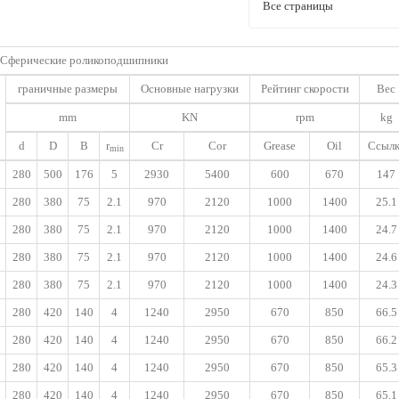
Все страницы
Сферические роликоподшипники
граничные размеры
Основные нагрузки
Рейтинг скорости
Вес
mm
KN
rpm
kg
d
D
B
r
Cr
Cor
Grease
Oil
Ссылк
min
280
500
176
5
2930
5400
600
670
147
280
380
75
2.1
970
2120
1000
1400
25.1
280
380
75
2.1
970
2120
1000
1400
24.7
280
380
75
2.1
970
2120
1000
1400
24.6
280
380
75
2.1
970
2120
1000
1400
24.3
280
420
140
4
1240
2950
670
850
66.5
280
420
140
4
1240
2950
670
850
66.2
280
420
140
4
1240
2950
670
850
65.3
280
420
140
4
1240
2950
670
850
65.1