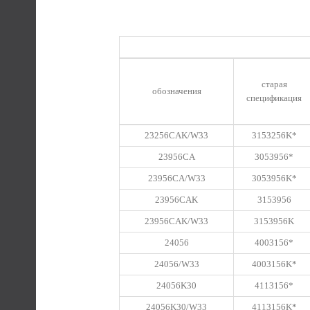
старая
обозначения
спецификация
23256CAK/W33
3153256K*
23956CA
3053956*
23956CA/W33
3053956K*
23956CAK
3153956
23956CAK/W33
3153956K
24056
4003156*
24056/W33
4003156K*
24056K30
4113156*
24056K30/W33
4113156K*