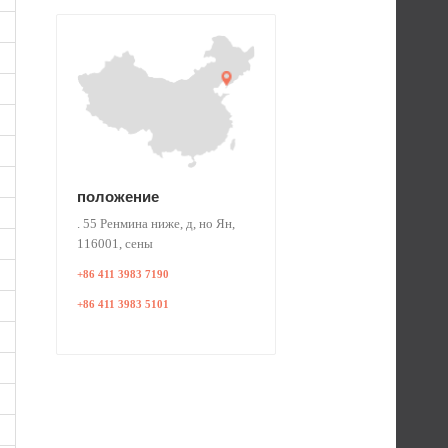
положение
. 55 Ренмина ниже, д, но Ян,
116001, сены
+86 411 3983 7190
+86 411 3983 5101